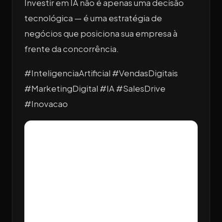
Investir em IA não é apenas uma decisão
tecnológica — é uma estratégia de
negócios que posiciona sua empresa à
frente da concorrência.
#InteligenciaArtificial #VendasDigitais
#MarketingDigital #IA #SalesDrive
#Inovacao
Receba os próximos
artigos por e-mail
Conteúdo novo de Sales Drive direto na sua caixa de
entrada. Sem spam.
Nome