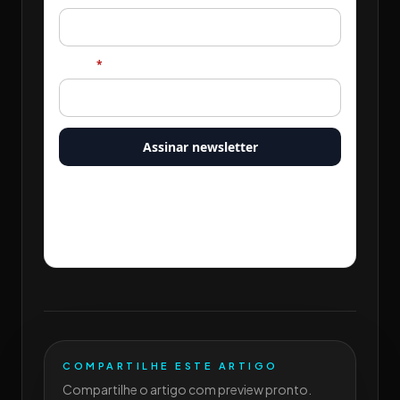
E-mail
*
Assinar newsletter
Ao assinar, você autoriza Sales Drive a enviar e-mails com
novos conteúdos. Você pode cancelar quando quiser pelo
link presente em todos os e-mails.
COMPARTILHE ESTE ARTIGO
Compartilhe o artigo com preview pronto.