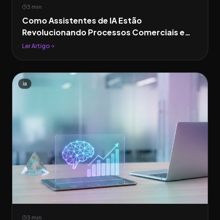
3 min
Como Assistentes de IA Estão
Revolucionando Processos Comerciais em
2026
Ler Artigo
ia
3 min