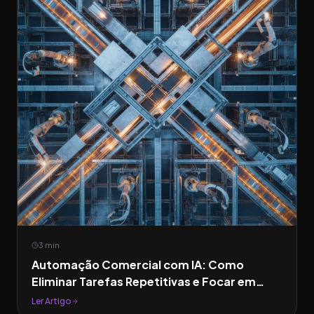
3 min
Automação Comercial com IA: Como
Eliminar Tarefas Repetitivas e Focar em
Fechar Negócios
Ler Artigo