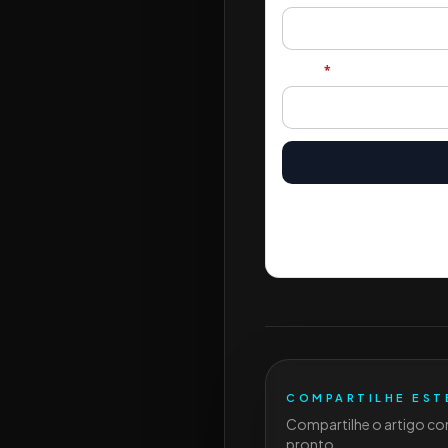
E-mail
*
Ao assinar, você autoriza Sales
cancelar quando quiser pelo lin
COMPARTILHE EST
Compartilhe o artigo co
pronto.