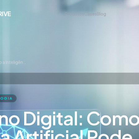
RIVE
Produtos
Cases
Blog
Negócios no Digital: Como a Inteligência Artificial Pode Impulsionar Suas Vendas
LOGIA
no Digital: Como
a Artificial Pode