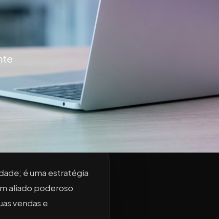
nte
dade; é uma estratégia
o um aliado poderoso
uas vendas e