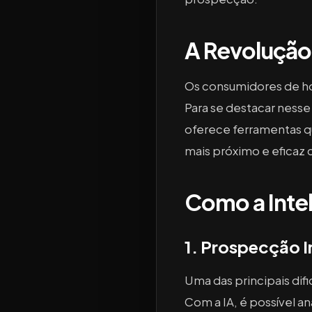
A Revolução 
Os consumidores de ho
Para se destacar ness
oferece ferramentas q
mais próximo e eficaz 
Como a Intel
1. Prospecção I
Uma das principais dif
Com a IA, é possível a