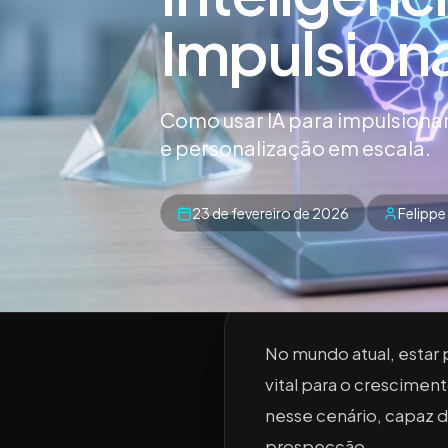
Impulsion
Como usar IA para impulsiona
e personalização em escala.
23 de fevereiro de 2026
Felippe 
No mundo atual, estar 
vital para o cresciment
nesse cenário, capaz 
prospecção.