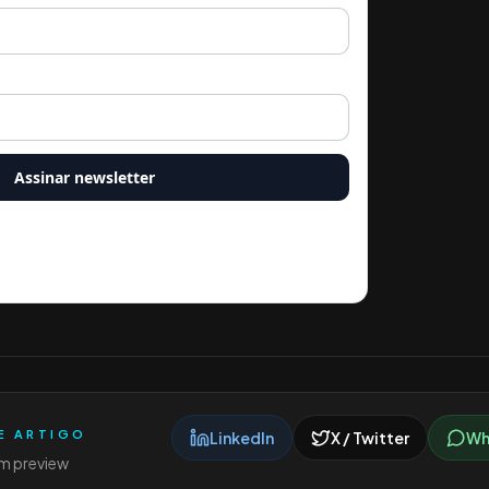
Assinar newsletter
 Drive a enviar e-mails com novos conteúdos. Você pode
k presente em todos os e-mails.
E ARTIGO
LinkedIn
X / Twitter
Wh
m preview