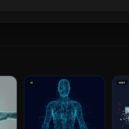
ia
saas