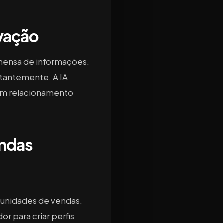
ovação
mensa de informações.
stantemente. A IA
 um relacionamento
endas
rtunidades de vendas.
 para criar perfis