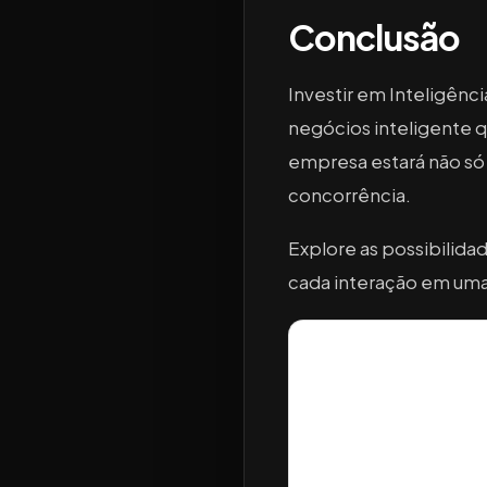
Conclusão
Investir em Inteligênc
negócios inteligente q
empresa estará não só
concorrência.
Explore as possibilida
cada interação em uma 
Receba os pró
Conteúdo novo de Sales Dri
Nome