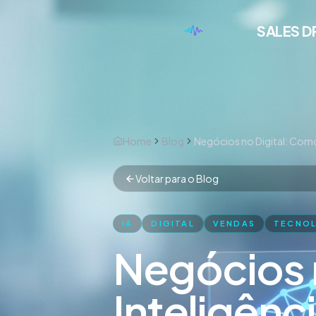
SALES D
Home
Blog
Voltar para o Blog
IA
DIGITAL
VENDAS
TECNO
Negócios 
Inteligênci