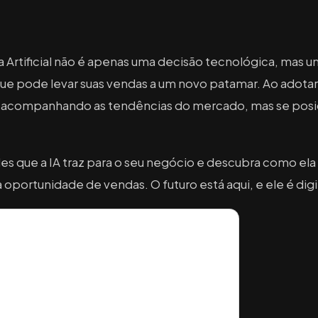
ia Artificial não é apenas uma decisão tecnológica, mas 
ue pode levar suas vendas a um novo patamar. Ao adotar 
 acompanhando as tendências do mercado, mas se posic
des que a IA traz para o seu negócio e descubra como el
oportunidade de vendas. O futuro está aqui, e ele é digi
ximos artigos por e-mail
ve direto na sua caixa de entrada. Sem spam.