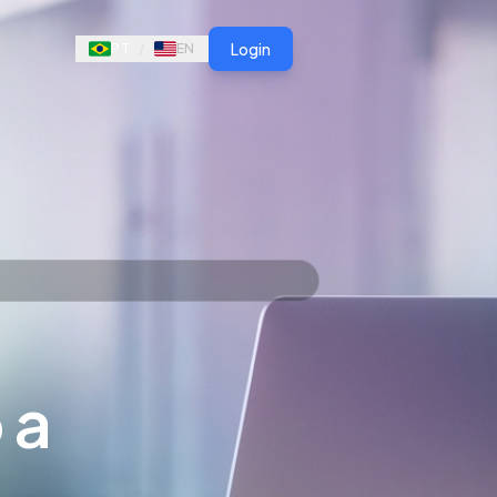
Login
PT
/
EN
 a