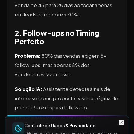
venda de 45 para 28 dias ao focar apenas
em leads com score >70%.
2.
Follow-ups no Timing
Perfeito
Problema:
80% das vendas exigem 5+
follow-ups, mas apenas 8% dos
vendedores fazem isso.
Solução IA:
Assistente detecta sinais de
interesse (abriu proposta, visitou página de
pricing 3x) e dispara follow-up
personalizado no momento ideal.
Controle de Dados & Privacidade
Resultado real:
Agência B2B aumentou
Utilizamos cookies para otimizar sua experiência, em