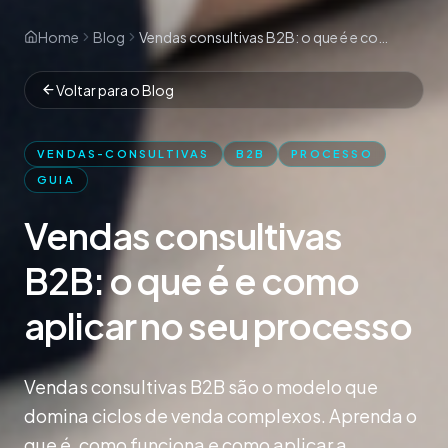
Home
Blog
Vendas consultivas B2B: o que é e como aplicar no seu processo
Voltar para o Blog
VENDAS-CONSULTIVAS
B2B
PROCESSO
GUIA
Vendas consultivas
B2B: o que é e como
aplicar no seu processo
Vendas consultivas B2B são o modelo que
domina ciclos de venda complexos. Aprenda o
que é, como funciona e como aplicar a