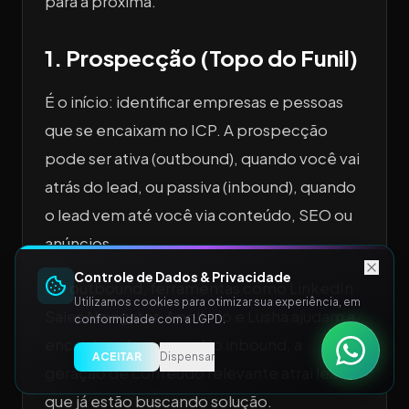
para a próxima.
1. Prospecção (Topo do Funil)
É o início: identificar empresas e pessoas
que se encaixam no ICP. A prospecção
pode ser ativa (outbound), quando você vai
atrás do lead, ou passiva (inbound), quando
o lead vem até você via conteúdo, SEO ou
anúncios.
Controle de Dados & Privacidade
No outbound, ferramentas como LinkedIn
Utilizamos cookies para otimizar sua experiência, em
Sales Navigator, Apollo.io e Lusha ajudam a
conformidade com a LGPD.
encontrar decisores. No inbound, a
ACEITAR
Dispensar
geração de conteúdo relevante atrai leads
que já estão buscando solução.