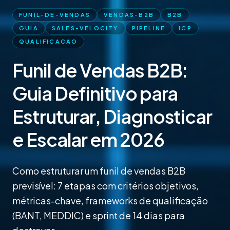
FUNIL-DE-VENDAS
VENDAS-B2B
B2B
GUIA
SALES-VELOCITY
PIPELINE
ICP
QUALIFICACAO
Funil de Vendas B2B:
Guia Definitivo para
Estruturar, Diagnosticar
e Escalar em 2026
Como estruturar um funil de vendas B2B
previsível: 7 etapas com critérios objetivos,
métricas-chave, frameworks de qualificação
(BANT, MEDDIC) e sprint de 14 dias para