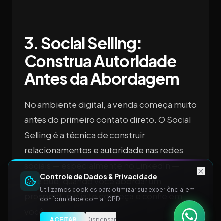
3. Social Selling:
Construa Autoridade
Antes da Abordagem
No ambiente digital, a venda começa muito
antes do primeiro contato direto. O Social
Selling é a técnica de construir
relacionamentos e autoridade nas redes
sociais — especialmente no LinkedIn —
Controle de Dados & Privacidade
para que, quando você abordar um
Utilizamos cookies para otimizar sua experiência, em
prospect, ele já te conheça e confie em
conformidade com a LGPD.
você.
ACEITAR
Dispensar