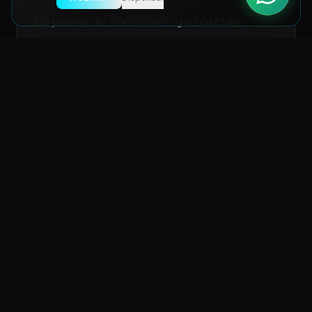
Os pilares do Social Selling eficaz são:
Perfil otimizado:
seu LinkedIn precisa
comunicar claramente o problema que
você resolve
Conteúdo relevante:
publique
consistentemente sobre os desafios do
seu público
Engajamento genuíno:
comente,
responda e interaja com decisores do
seu nicho
Abordagem personalizada:
quando for
prospectar, mencione algo específico
sobre a pessoa ou empresa