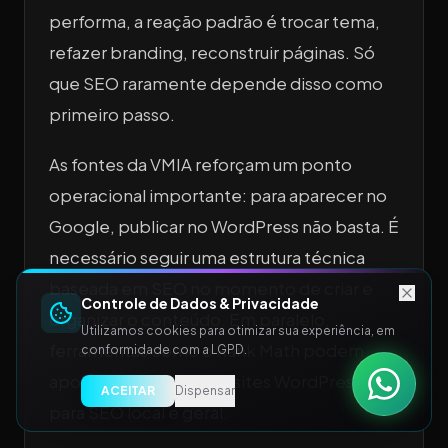
performa, a reação padrão é trocar tema,
refazer branding, reconstruir páginas. Só
que SEO raramente depende disso como
primeiro passo.
As fontes da VMIA reforçam um ponto
operacional importante: para aparecer no
Google, publicar no WordPress não basta. É
necessário seguir uma estrutura técnica
baseada em SEO no momento de criar e
Controle de Dados & Privacidade
organizar o conteúdo. Em paralelo,
Utilizamos cookies para otimizar sua experiência, em
ferramentas como o Rank Math podem
conformidade com a LGPD.
apoiar a otimização de sites WordPress
ACEITAR
Dispensar
para SEO local e geral.