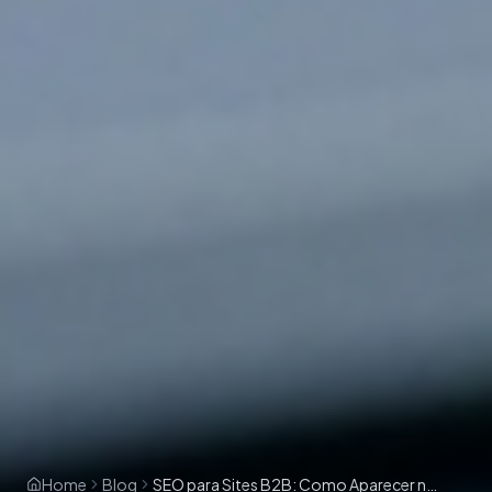
Home
Blog
SEO para Sites B2B: Como Aparecer no Google Mesmo com um Site Ruim