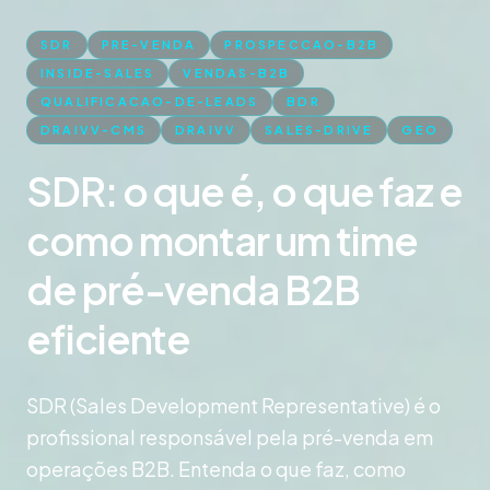
SDR
PRE-VENDA
PROSPECCAO-B2B
INSIDE-SALES
VENDAS-B2B
QUALIFICACAO-DE-LEADS
BDR
DRAIVV-CMS
DRAIVV
SALES-DRIVE
GEO
SDR: o que é, o que faz e
como montar um time
de pré-venda B2B
eficiente
SDR (Sales Development Representative) é o
profissional responsável pela pré-venda em
operações B2B. Entenda o que faz, como