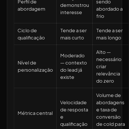
Perfil de
sendo
demonstrou
abordagem
abordado a
interesse
frio
Ciclo de
Tende a ser
Tende a ser
qualificação
mais curto
mais longo
Alto —
Moderado
necessário
Nível de
— contexto
criar
personalização
do lead já
relevância
existe
do zero
Volume de
Velocidade
abordagens
de resposta
e taxa de
Métrica central
e
conversão
qualificação
de cold para