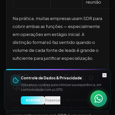
reunião
Na prática, muitas empresas usam SDR para
cobrir ambas as funções — especialmente
em operações em estágio inicial. A
distinção formal só faz sentido quando o
volume de cada fonte de leads é grande o
suficiente para justificar especialização.
SDR vs Inside Sales: o
Controle de Dados & Privacidade
que muda
Utilizamos cookies para otimizar sua experiência, em
conformidade com a LGPD.
Inside Sales é um modelo de vendas —
ACEITAR
Dispensar
vendas internas, realizadas remotamente,