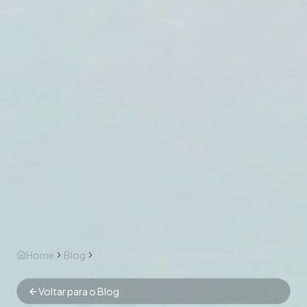
Home
Blog
SDR: o que é, o que faz e como montar um time de pré-venda B2B eficiente
Voltar para o Blog