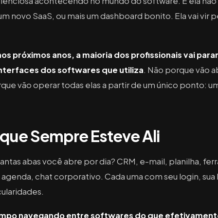
ilenciosa acontecendo no mundo do software. E ela não 
m novo SaaS, ou mais um dashboard bonito. Ela vai vir p
nos próximos anos, a maioria dos profissionais vai parar
terfaces dos softwares que utiliza
. Não porque vão 
ue vão operar todas elas a partir de um único ponto: um
que Sempre Esteve Ali
uantas abas você abre por dia? CRM, e-mail, planilha, fe
 agenda, chat corporativo. Cada uma com seu login, sua
cularidades.
mpo navegando entre softwares do que efetivamente