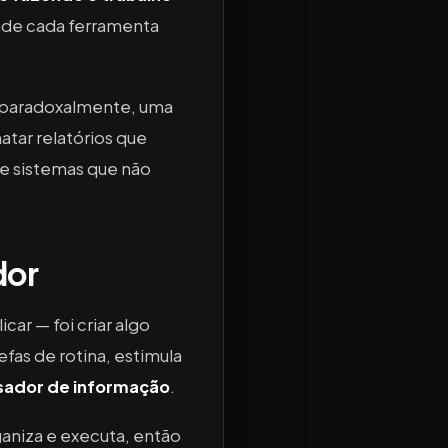
onde cada ferramenta
, paradoxalmente, uma
atar relatórios que
de sistemas que não
dor
ar — foi criar algo
efas de rotina, estimula
ador de informação
.
ganiza e executa, então