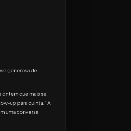
dose generosa de
e ontem que mais se
low-up para quinta."
A
 em uma conversa.