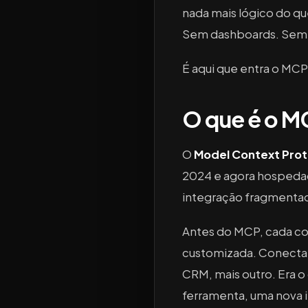
nada mais lógico do qu
Sem dashboards. Sem 
É aqui que entra o MCP
O que é o M
O
Model Context Prot
2024 e agora hospedad
integração fragmentad
Antes do MCP, cada co
customizada. Conectar
CRM, mais outro. Era 
ferramenta, uma nova i