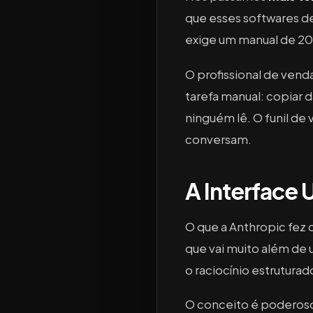
que esses softwares de
exige um manual de 20
O profissional de vend
tarefa manual: copiar d
ninguém lê. O funil de
conversam.
A Interface
O que a Anthropic fez 
que vai muito além de
o raciocínio estrutura
O conceito é poderoso: