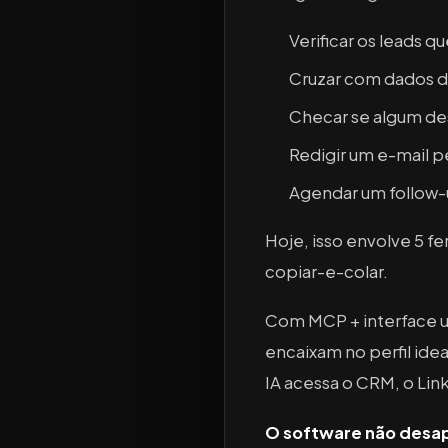
Verificar os leads 
Cruzar com dados do
Checar se algum des
Redigir um e-mail p
Agendar um follow-
Hoje, isso envolve 5 
copiar-e-colar.
Com MCP + interface u
encaixam no perfil ide
IA acessa o CRM, o Lin
O software não desapar