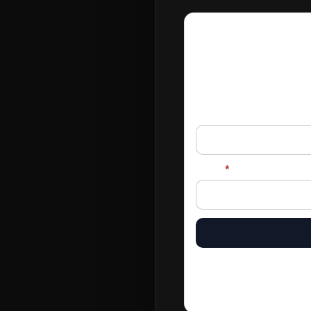
Receba os pró
Conteúdo novo de Sales Dri
Nome
E-mail
*
Ao assinar, você autoriza Sales
cancelar quando quiser pelo lin