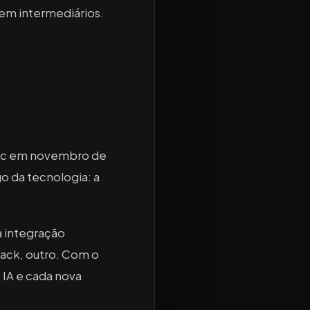
Sem intermediários.
pic em novembro de
o da tecnologia: a
a integração
ack, outro. Com o
IA e cada nova