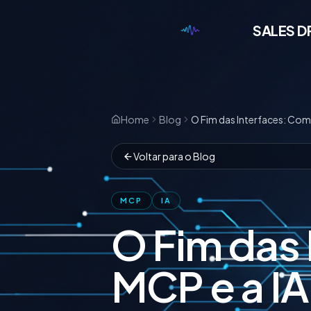
SALES D
Home
Blog
Voltar para o Blog
MCP
IA
O Fim das
MCP e a IA