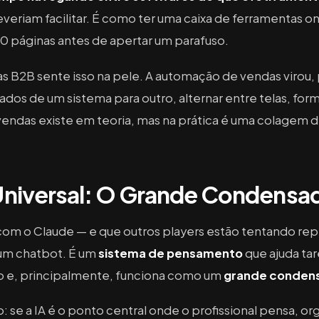
veriam facilitar. É como ter uma caixa de ferramentas 
0 páginas antes de apertar um parafuso.
as B2B sente isso na pele. A automação de vendas virou
ados de um sistema para outro, alternar entre telas, form
 vendas existe em teoria, mas na prática é uma colagem 
 Universal: O Grande Condensa
com o Claude — e que outros players estão tentando replic
 um chatbot. É um
sistema de pensamento
que ajuda tar
do e, principalmente, funciona como um
grande condens
 se a IA é o ponto central onde o profissional pensa, or