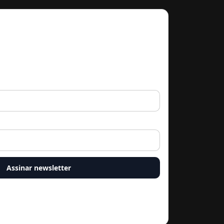
ximos artigos por e-mail
ve direto na sua caixa de entrada. Sem spam.
Assinar newsletter
 Drive a enviar e-mails com novos conteúdos. Você pode
k presente em todos os e-mails.