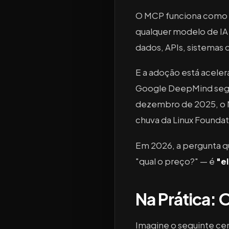
O MCP funciona como
qualquer modelo de IA
dados, APIs, sistemas 
E a adoção está acele
Google DeepMind segui
dezembro de 2025, o 
chuva da Linux Founda
Em 2026, a pergunta q
"qual o preço?" — é
"e
Na Prática: 
Imagine o seguinte cen