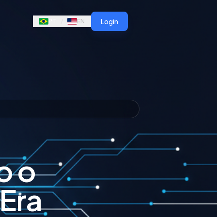
Login
PT
/
EN
o o
 Era