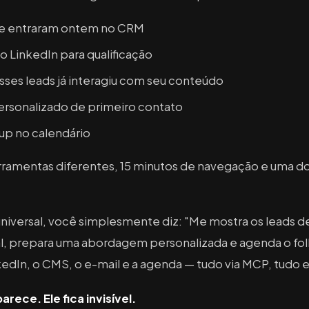
que entraram ontem no CRM
 LinkedIn para qualificação
ses leads já interagiu com seu conteúdo
ersonalizado de primeiro contato
up no calendário
ferramentas diferentes, 15 minutos de navegação e uma 
niversal, você simplesmente diz:
"Me mostra os leads d
al, prepara uma abordagem personalizada e agenda o fol
kedIn, o CMS, o e-mail e a agenda — tudo via MCP, tudo
ece. Ele fica invisível.