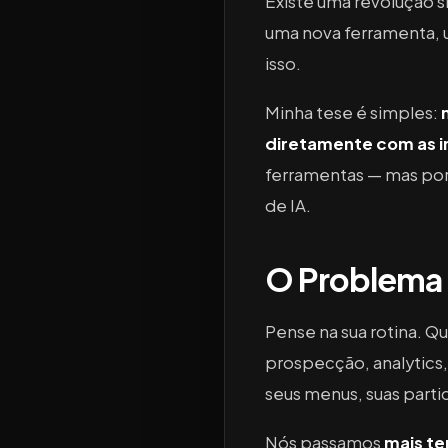
Existe uma revolução s
uma nova ferramenta, u
isso.
Minha tese é simples:
diretamente com as in
ferramentas — mas porq
de IA.
O Problema 
Pense na sua rotina. Q
prospecção, analytics,
seus menus, suas parti
Nós passamos
mais te