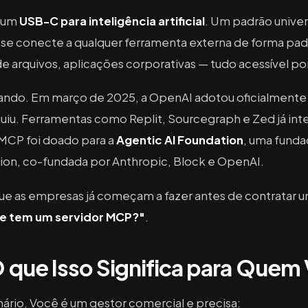
 um
USB-C para inteligência artificial
. Um padrão unive
 se conecte a qualquer ferramenta externa de forma pa
de arquivos, aplicações corporativas — tudo acessível p
rando. Em março de 2025, a OpenAI adotou oficialmente
u. Ferramentas como Replit, Sourcegraph e Zed já int
MCP foi doado para a
Agentic AI Foundation
, uma funda
tion, co-fundada por Anthropic, Block e OpenAI.
ue as empresas já começam a fazer antes de contratar u
le tem um servidor MCP?"
.
O que Isso Significa para Quem
ário. Você é um gestor comercial e precisa: