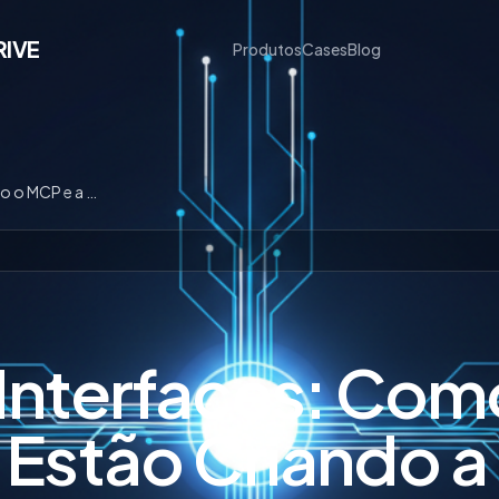
RIVE
Produtos
Cases
Blog
O Fim das Interfaces: Como o MCP e a IA Estão Criando a Era do Software Invisível
 Interfaces: Com
 Estão Criando a