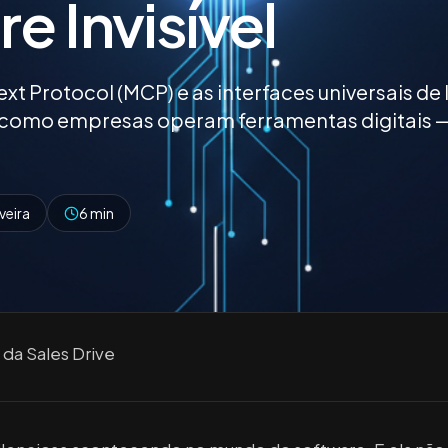
e Invisível
 Protocol (MCP) e as interfaces universais de 
 como empresas operam ferramentas digitais —
veira
6 min
da Sales Drive