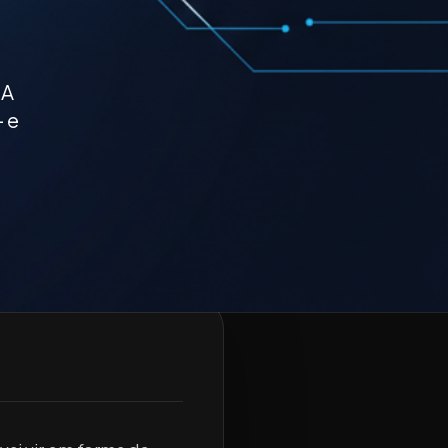
IA
 e