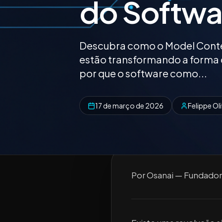
do Softwar
Descubra como o Model Context
estão transformando a forma
por que o software como...
17 de março de 2026
Felippe Oli
Por Osanai — Fundador 