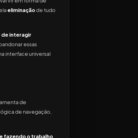
vai vir em forma de
ela
eliminação
de tudo
 de interagir
abandonar essas
a interface universal
rramenta de
 lógica de navegação,
 fazendo o trabalho