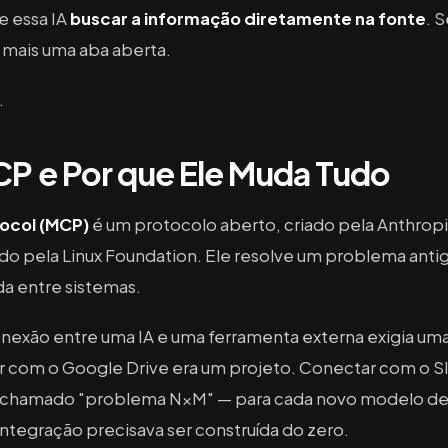
e essa IA
buscar a informação diretamente na fonte
. 
mais uma aba aberta.
.
CP e Por que Ele Muda Tudo
ocol (MCP)
é um protocolo aberto, criado pela Anthro
o pela Linux Foundation. Ele resolve um problema antig
a entre sistemas.
nexão entre uma IA e uma ferramenta externa exigia um
 com o Google Drive era um projeto. Conectar com o Sl
o chamado "problema N×M" — para cada novo modelo de 
ntegração precisava ser construída do zero.