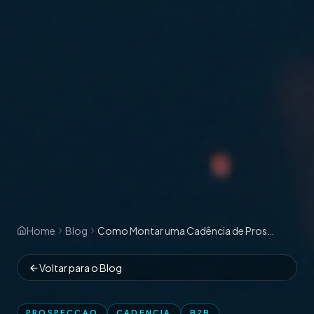
Home
Blog
Como Montar uma Cadência de Prospecção B2B que Realmente Converte
Voltar para o Blog
PROSPECCAO
CADENCIA
B2B