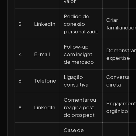
valor
Pedido de
Criar
2
LinkedIn
conexão
familiaridad
personalizado
Follow-up
Demonstrar
4
E-mail
com insight
expertise
de mercado
Ligação
Conversa
6
Telefone
consultiva
direta
Comentar ou
Engajamen
8
LinkedIn
reagir a post
orgânico
do prospect
Case de