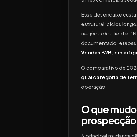
Esse desencaixe custa
estrutural: ciclos lon
negócio do cliente. “
documentado, etapas cl
Vendas B2B, em artigo
O comparativo de 2026
qual categoria de fer
operação.
O que mudou
prospecção
A principal mudança nã