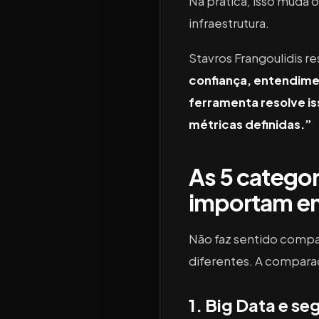
Na prática, isso muda o
infraestrutura.
Stavros Frangoulidis 
confiança, entendimen
ferramenta resolve i
métricas definidas.”
As 5 catego
importam e
Não faz sentido compa
diferentes. A compara
1. Big Data e 