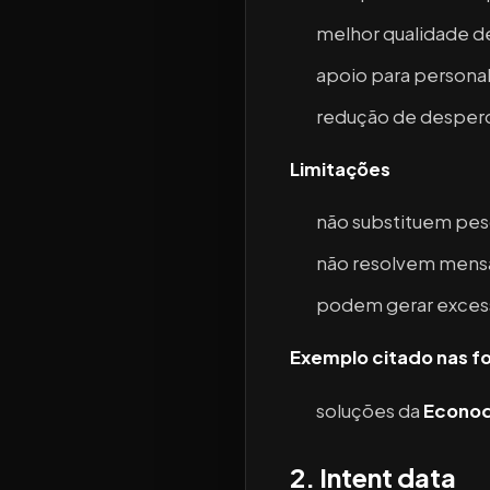
melhor qualidade d
apoio para personal
redução de desperdí
Limitações
não substituem pes
não resolvem men
podem gerar excess
Exemplo citado nas f
soluções da
Econo
2. Intent data