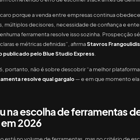
 caro porque a venda entre empresas continua obedec
gos, múltiplos decisores, necessidade de confiança e ent
Nenhuma ferramenta resolve isso sozinha. Prospecção s
aras e métricas definidas”, afirma
Stavros Frangoulidis
 publicado pelo Blue Studio Express
.
, portanto, não é sobre descobrir “a melhor plataforma
ramenta resolve qual gargalo
— e em que momento ela f
 na escolha de ferramentas d
 em 2026
o está no volume de ferramentas, mas no critério de es