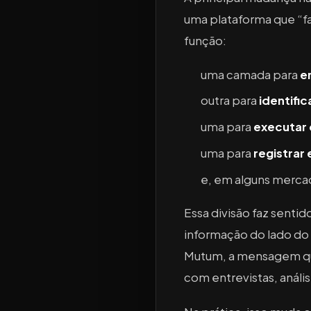
uma plataforma que “f
função:
uma camada para
e
outra para
identifi
uma para
executar
uma para
registrar 
e, em alguns merca
Essa divisão faz sent
informação do lado do
Mutum, a mensagem que 
com entrevistas, anál