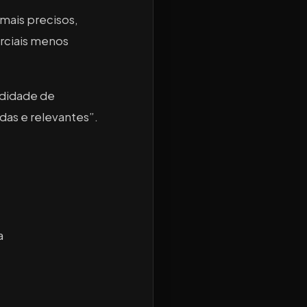
mais precisos,
erciais menos
ndidade de
das e relevantes”.
a