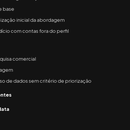
e base
ização inicial da abordagem
cio com contas fora do perfil
quisa comercial
sagem
o de dados sem critério de priorização
ontes
data