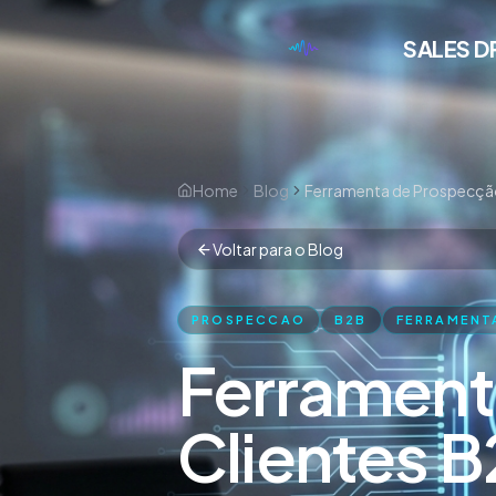
SALES D
Home
Blog
Voltar para o Blog
PROSPECCAO
B2B
FERRAMENT
Ferrament
Clientes 