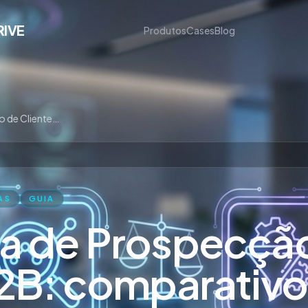
RIVE
Produtos
Cases
Blog
Ferramenta de Prospecção de Clientes B2B: comparativo completo 2026
AS
GUIA
a de Prospecçã
B2B: comparativo