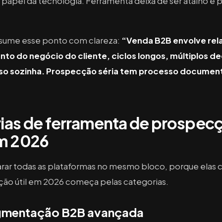
 papel da tecnologia. Ferramenta deixa de ser atalho e p
resume esse ponto com clareza:
“Venda B2B envolve re
to do negócio do cliente, ciclos longos, múltiplos 
sso sozinha. Prospecção séria tem processo document
rias de ferramenta de prospec
m 2026
rar todas as plataformas no mesmo bloco, porque ela
ção útil em 2026 começa pelas categorias.
segmentação B2B avançada