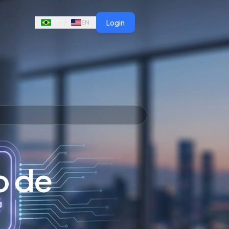
Login
PT
/
EN
o de