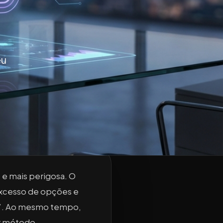
eu
 e mais perigosa. O
xcesso de opções e
sa”. Ao mesmo tempo,
r método.