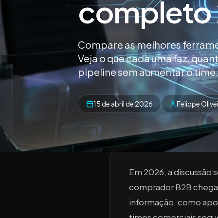
completo
Compare as melhores ferrame
Veja o que cada uma faz, quan
pipeline sem aumentar o time
15 de abril de 2026
Felippe Olive
Em 2026, a discussão s
comprador B2B chega 
informação, como apon
times comerciais segu