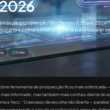
 2026
ntas de prospecção de clientes B2B em 2026.
to custa e como escolher a certa para escalar s
.
ira
11 min
obre ferramenta de prospecção ficou mais sofisticada —
mais informado, mas também mais confuso diante do e
ta a Tecc: “O excesso de escolha não liberta — parali
em cometendo o erro de escolher stack antes de defini