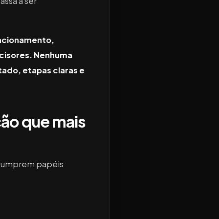
assa a ser
lacionamento,
decisores. Nenhuma
ado, etapas claras e
ção que mais
s cumprem papéis