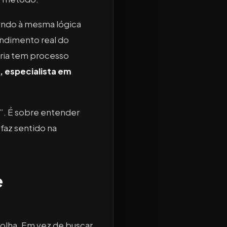
endo à mesma lógica
endimento real do
éria tem processo
, especialista em
”. É sobre entender
az sentido na
e
colha. Em vez de buscar