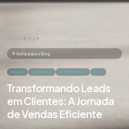
Home
Blog
Transformando Leads em Clientes: A Jornada de Vendas Eficiente
Voltar para o Blog
LEADS
JORNADA
CONVERSAO
B2B
Transformando Leads
em Clientes: A Jornada
de Vendas Eficiente