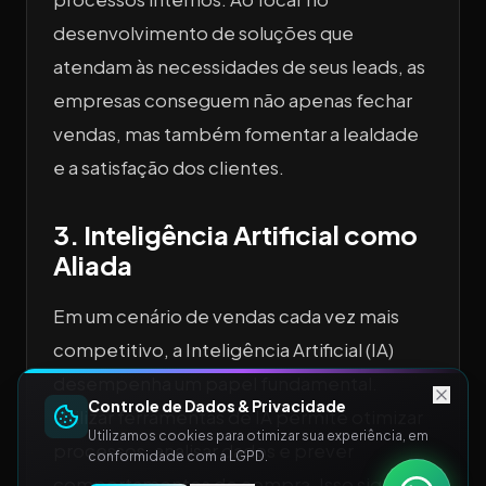
desenvolvimento de soluções que
atendam às necessidades de seus leads, as
empresas conseguem não apenas fechar
vendas, mas também fomentar a lealdade
e a satisfação dos clientes.
3. Inteligência Artificial como
Aliada
Em um cenário de vendas cada vez mais
competitivo, a Inteligência Artificial (IA)
desempenha um papel fundamental.
Controle de Dados & Privacidade
Utilizar ferramentas de IA permite otimizar
Utilizamos cookies para otimizar sua experiência, em
processos, analisar dados e prever
conformidade com a LGPD.
comportamentos de compra. Isso significa