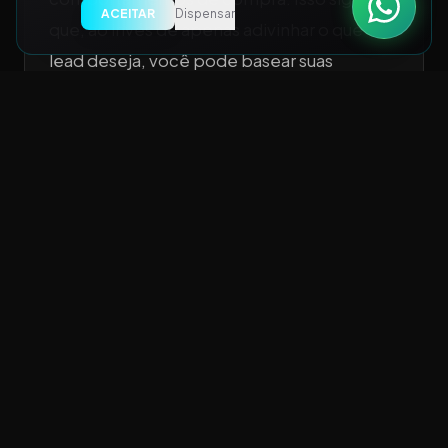
ACEITAR
Dispensar
que, ao invés de apenas adivinhar o que o
lead deseja, você pode basear suas
decisões em dados concretos,
aumentando significativamente suas
chances de conversão.
4. Prospecção Ativa
A prospecção está no coração do processo
de vendas. É aqui que as equipes devem ser
proativas, buscando ativamente leads que
se encaixem no perfil de cliente ideal.
Metodologias como Inbound e Outbound
Marketing, quando utilizadas em conjunto,