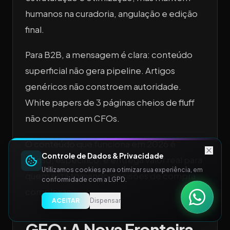
humanos na curadoria, angulação e edição
final.
Para B2B, a mensagem é clara: conteúdo
superficial não gera pipeline. Artigos
genéricos não constroem autoridade.
White papers de 3 páginas cheios de fluff
não convencem CFOs.
O conteúdo que funciona em 2026 é
Controle de Dados & Privacidade
denso, específico, e entrega valor real para
Utilizamos cookies para otimizar sua experiência, em
quem está tomando decisões de compra
conformidade com a LGPD.
complexas.
ACEITAR
Dispensar
GEO: A Nova Fronteira