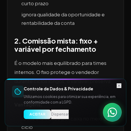
curto prazo
ignora qualidade da oportunidade e
rentabilidade da conta
2. Comissão mista: fixo +
variável por fechamento
É o modelo mais equilibrado para times
internos. O fixo protege o vendedor
durante ciclos longos; o variável preserva
Controle de Dados & Privacidade
pressão por resultado.
Utilizamos cookies para otimizar sua experiência, em
conformidade com a LGPD.
Vantagens:
ACEITAR
Dispensar
reduz ansiedade por caixa no meio do
ciclo