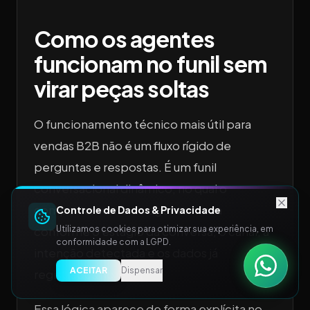
Como os agentes
funcionam no funil sem
virar peças soltas
O funcionamento técnico mais útil para
vendas B2B não é um fluxo rígido de
perguntas e respostas. É um funil
conversacional dinâmico, no qual o
comportamento do agente muda
Controle de Dados & Privacidade
Utilizamos cookies para otimizar sua experiência, em
conforme o estágio da conversa, o canal, a
conformidade com a LGPD.
intenção detectada e os dados já
ACEITAR
Dispensar
registrados no CRM.
Essa lógica aparece de forma explícita no