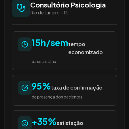
Consultório Psicologia
Rio de Janeiro - RJ
15h/sem
tempo
economizado
da secretária
95%
taxa de confirmação
de presença dos pacientes
+35%
satisfação